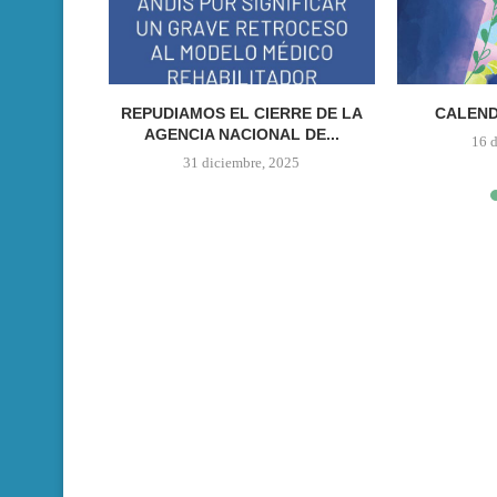
ONISTAS,
REPUDIAMOS EL CIERRE DE LA
CALEND
SOBRE
AGENCIA NACIONAL DE...
16 
IAS DE...
31 diciembre, 2025
023