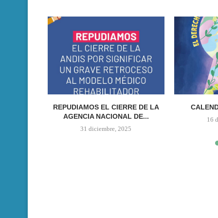
ONISTAS,
REPUDIAMOS EL CIERRE DE LA
CALEND
SOBRE
AGENCIA NACIONAL DE...
16 
IAS DE...
31 diciembre, 2025
023